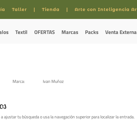
ía
Taller
|
Tienda
|
Arte con Inteligencia Art
alos
Textil
OFERTAS
Marcas
Packs
Venta Externa
Marca:
Ivan Muñoz
os
 a ajustar tu búsqueda o usa la navegación superior para localizar la entrada.