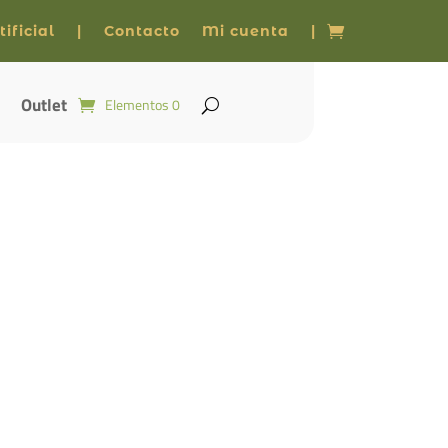
ificial
|
Contacto
Mi cuenta
|
Outlet
Elementos 0