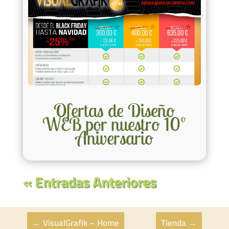
Ofertas de Diseño
WEB por nuestro 10º
Aniversario
« Entradas Anteriores
←
VisualGrafik – Home
Tienda
→