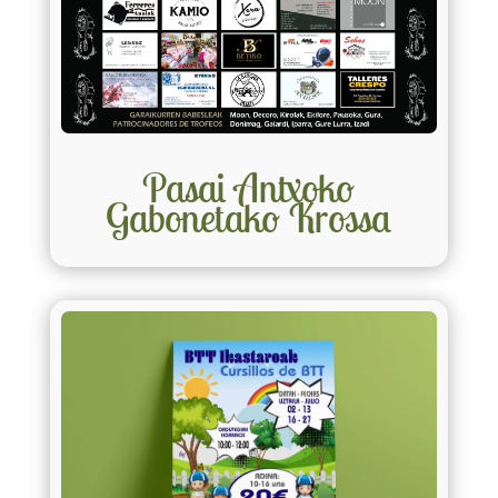
Pasai Antxoko
Gabonetako Krossa