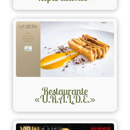
Restaurante
«U.R.A.L.D.E.»