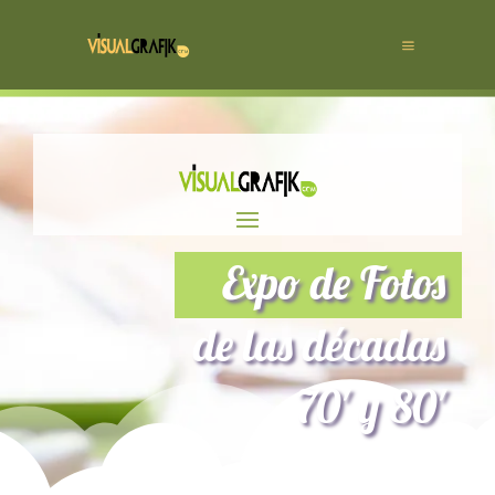
Expo de Fotos
de las décadas
70′ y 80′