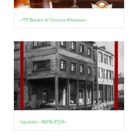
«III Muestra de Cervezas Artesanas»
Exposición «MAREALTA»