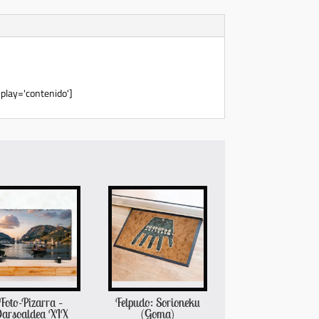
play='contenido']
Foto-Pizarra –
Felpudo: Sorioneku
arsoaldea XIX
(Goma)