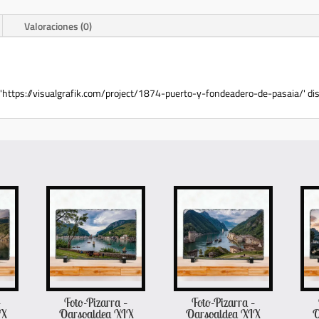
Valoraciones (0)
='https://visualgrafik.com/project/1874-puerto-y-fondeadero-de-pasaia/' dis
–
Foto-Pizarra –
Foto-Pizarra –
IX
Oarsoaldea XIX
Oarsoaldea XIX
O