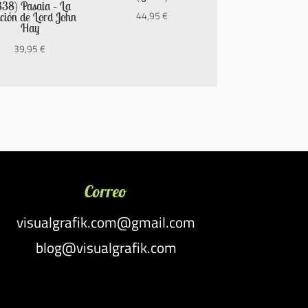
838) Pasaia – La
44,95
€
ición de Lord John
Hay
39,95
€
Correo
visualgrafik.com@gmail.com
blog@visualgrafik.com