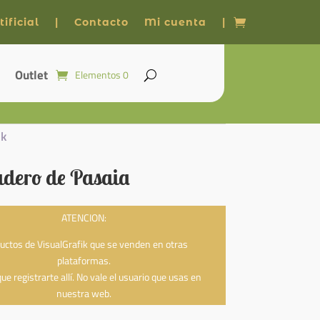
ificial
|
Contacto
Mi cuenta
|
Outlet
Elementos 0
ik
adero de Pasaia
ATENCION:
uctos de VisualGrafik que se venden en otras
plataformas.
ue registrarte allí. No vale el usuario que usas en
nuestra web.