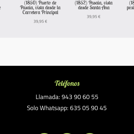
(1850) Puerto de
(1852) Pasaia, vista
(1
e
Pasaia, vista desde la
desde Santa Ana
pos
Carretera Principal
39,95
€
39,95
€
Teléfonos
Llamada: 943 90 60 55
Solo Whatsapp: 635 05 90 45