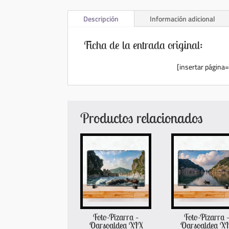
Descripción
Información adicional
Ficha de la entrada original:
[insertar página
Productos relacionados
Foto-Pizarra –
Foto-Pizarra 
Oarsoaldea XIX
Oarsoaldea X