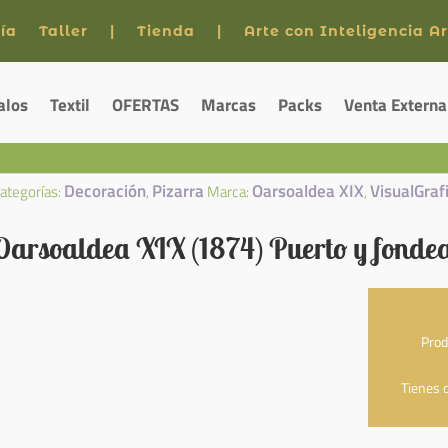
ía
Taller
|
Tienda
|
Arte con Inteligencia Art
alos
Textil
OFERTAS
Marcas
Packs
Venta Externa
Decoración
Pizarra
Oarsoaldea XIX
VisualGraf
ategorías:
,
Marca:
,
 Oarsoaldea XIX (1874) Puerto y fonde
Prod
Tienes q