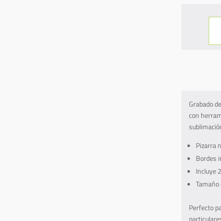
Foto
Piza
–
Oar
XIX
(18
Puer
y
Grabado del
fon
con herrami
de
sublimació
Pasa
Pizarra 
cant
Bordes ir
Incluye 
Tamaño 
Perfecto pa
particular