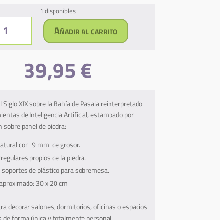
1 disponibles
-
Añadir al carrito
rra
soaldea
39,95
€
74)
to
 Siglo XIX sobre la Bahía de Pasaia reinterpretado
deadero
entas de Inteligencia Artificial, estampado por
n
sobre panel de piedra:
ia
natural con
9 mm
de grosor.
idad
regulares propios de la piedra.
2 soportes de plástico para sobremesa.
aproximado: 30 x 20 cm
ra decorar salones, dormitorios, oficinas o espacios
es de forma única y totalmente personal