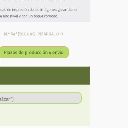
lidad de impresión de las imágenes garantiza un
e alto nivel y con un toque cómodo.
N.º Ref (SKU): VG_PIZARRA_011
Plazos de producción y envío
lizar"]