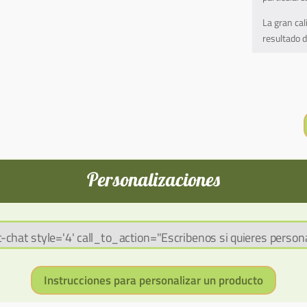
La gran ca
resultado d
Personalizaciones
c-chat style='4' call_to_action="Escribenos si quieres persona
Instrucciones para personalizar un producto