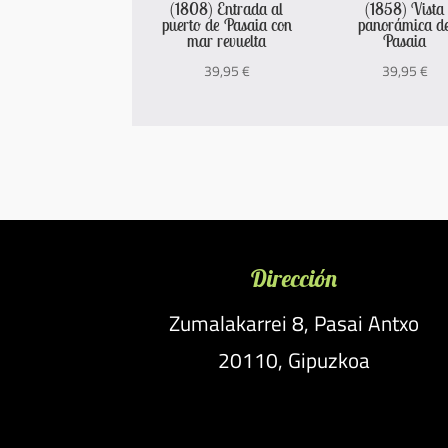
(1808) Entrada al
(1858) Vista
puerto de Pasaia con
panorámica d
mar revuelta
Pasaia
39,95
€
39,95
€
Dirección
Zumalakarrei 8, Pasai Antxo
20110, Gipuzkoa