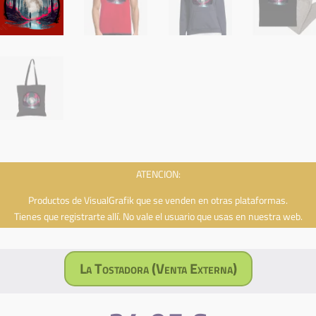
ATENCION:
Productos de VisualGrafik que se venden en otras plataformas.
Tienes que registrarte allí. No vale el usuario que usas en nuestra web.
La Tostadora (Venta Externa)