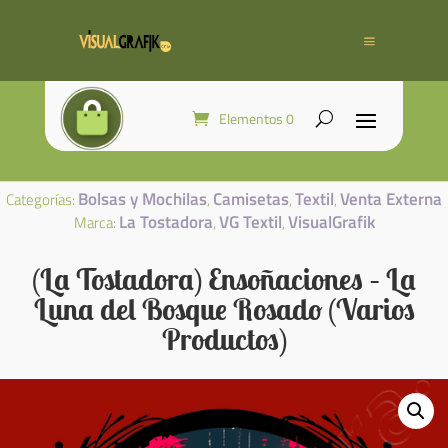
Elementos 0
Bolsas y Mochilas
Camisetas
Textil
Venta Externa
Categorías:
,
,
,
La Tostadora
VG Textil
VisualGrafik
Marca:
,
,
(La Tostadora) Ensoñaciones – La
Luna del Bosque Rosado (Varios
Productos)