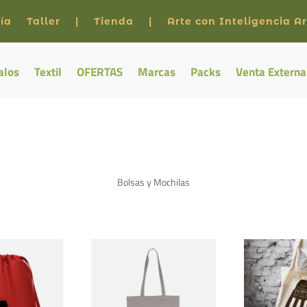
ía
Taller
|
Tienda
|
Arte con Inteligencia Art
alos
Textil
OFERTAS
Marcas
Packs
Venta Externa
Bolsas y Mochilas