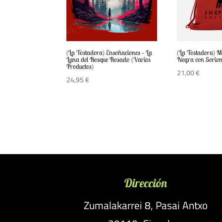
(La Tostadora) Ensoñaciones – La
(La Tostadora) 
Luna del Bosque Rosado (Varios
Negra con Sorio
Productos)
21,00
€
24,95
€
Dirección
Zumalakarrei 8, Pasai Antxo