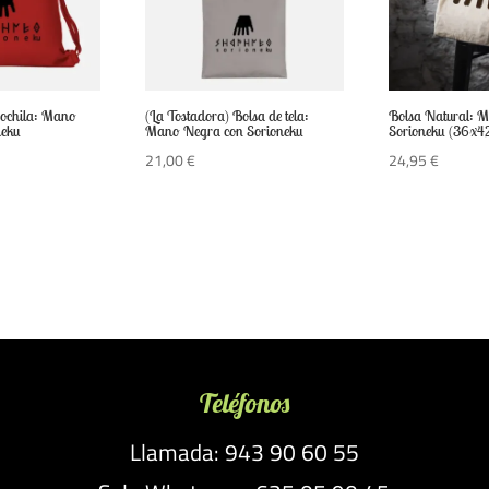
Mochila: Mano
(La Tostadora) Bolsa de tela:
Bolsa Natural: M
neku
Mano Negra con Sorioneku
Sorioneku (36x4
21,00
€
24,95
€
Teléfonos
Llamada: 943 90 60 55