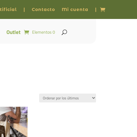
ificial
|
Contacto
Mi cuenta
|
Outlet
Elementos 0