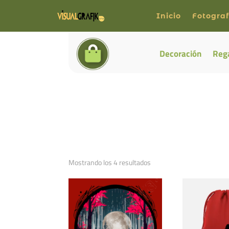
Inicio
Fotograf
Decoración
Reg
Ordenado
Mostrando los 4 resultados
por
los
últimos