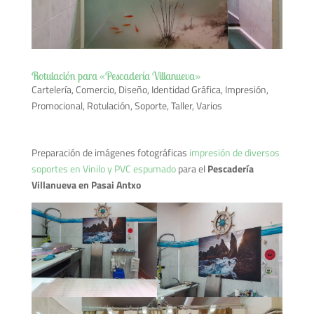
Rotulación para «Pescadería Villanueva»
Cartelería
,
Comercio
,
Diseño
,
Identidad Gráfica
,
Impresión
,
Promocional
,
Rotulación
,
Soporte
,
Taller
,
Varios
Preparación de imágenes fotográficas
impresión de diversos
soportes en Vinilo y PVC espumado
para el
Pescadería
Villanueva en Pasai Antxo