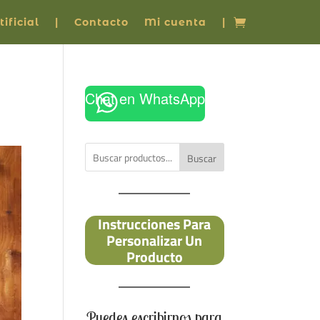
ificial
|
Contacto
Mi cuenta
|
Chat en WhatsApp
Buscar
Instrucciones Para
Personalizar Un
Producto
Puedes escribirnos para