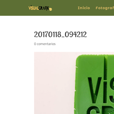
Inicio
Fotograf
20170118_094212
0 comentarios