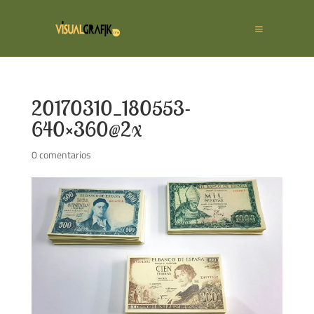
20170310_180553-
640×360@2x
0 comentarios