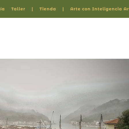
ía
Taller
|
Tienda
|
Arte con Inteligencia Art