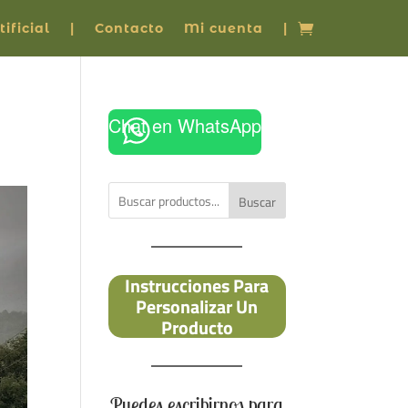
ificial
|
Contacto
Mi cuenta
|
Chat en WhatsApp
Buscar
Instrucciones Para
Personalizar Un
Producto
Puedes escribirnos para