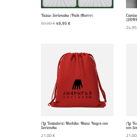
Tazas: Sorionaku (Pack Ahorro)
Camise
(SOR
El
El
60,00
€
49,95
€
24,9
precio
precio
original
actual
era:
es:
60,00 €.
49,95 €.
(La Tostadora) Mochila: Mano Negra con
(La To
Sorioneku
con So
21,00
€
21,0