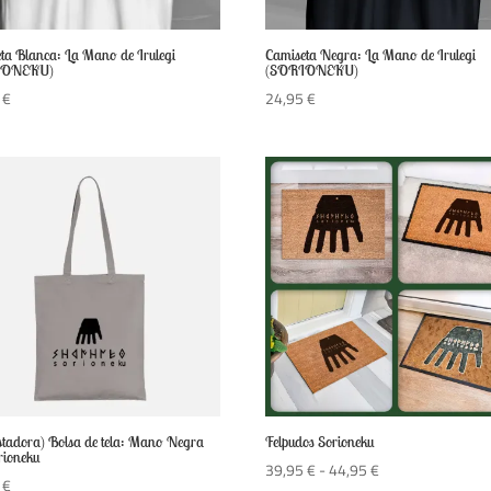
ta Blanca: La Mano de Irulegi
Camiseta Negra: La Mano de Irulegi
IONEKU)
(SORIONEKU)
5
€
24,95
€
stadora) Bolsa de tela: Mano Negra
Felpudos Sorioneku
rioneku
Rango
39,95
€
-
44,95
€
0
€