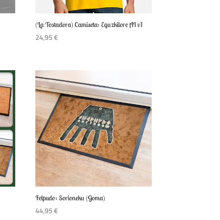
(La Tostadora) Camiseta: Eguzkilore AI v1
24,95
€
Felpudo: Sorioneku (Goma)
44,95
€