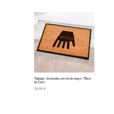
Felpudo: Sorioneku con borde negro (Fibra
de Coco)
39,95
€