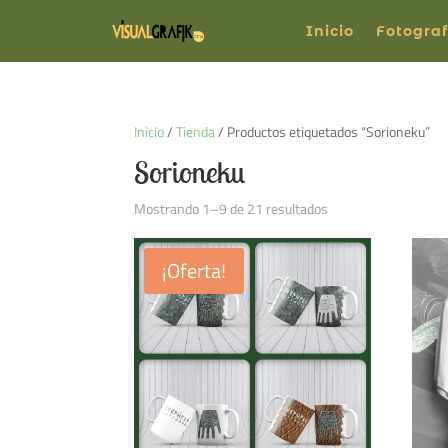
Inicio
Fotograf
Inicio
/
Tienda
/ Productos etiquetados “Sorioneku”
Sorioneku
Ordenado
Mostrando 1–9 de 21 resultados
por
los
¡Oferta!
últimos