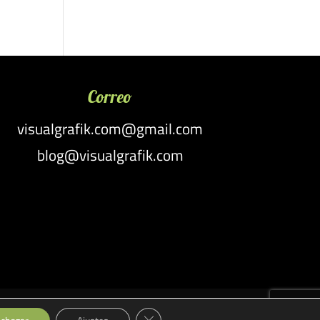
Correo
visualgrafik.com@gmail.com
blog@visualgrafik.com
Cerrar el banner de cookies RGPD
es
Personalización y Producción