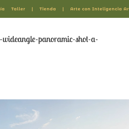
ía
Taller
|
Tienda
|
Arte con Inteligencia Art
e-wideangle-panoramic-shot-a-