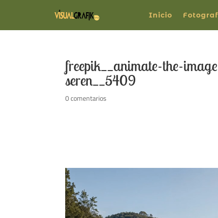
Inicio
Fotograf
freepik__animate-the-imag
seren__5409
0 comentarios