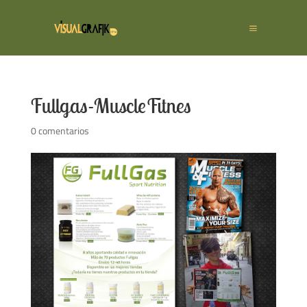
Fullgas-MuscleFitnes
0 comentarios