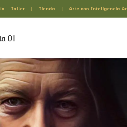
ía
Taller
|
Tienda
|
Arte con Inteligencia Art
ta 01