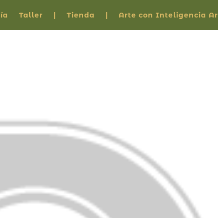
ía
Taller
|
Tienda
|
Arte con Inteligencia Art