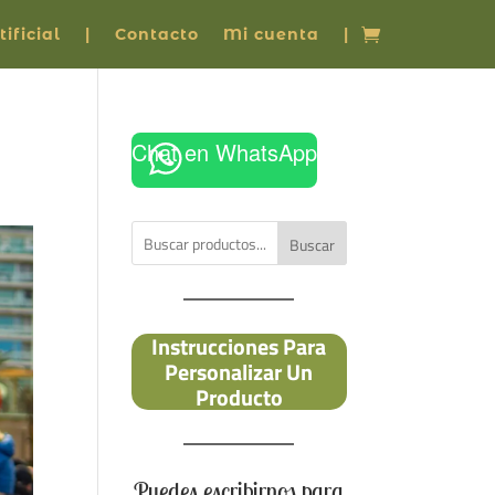
ificial
|
Contacto
Mi cuenta
|
Chat en WhatsApp
Buscar
Instrucciones Para
Personalizar Un
Producto
Puedes escribirnos para