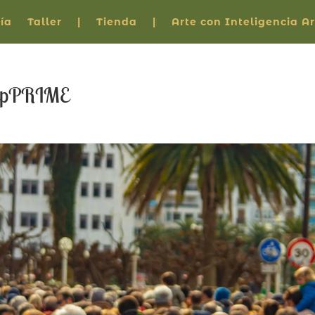
ía
Taller
|
Tienda
|
Arte con Inteligencia Art
epPRIME