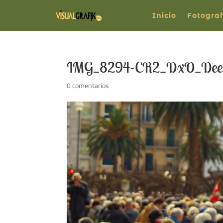
Inicio
Fotograf
IMG_8294-CR2_DxO_De
0 comentarios