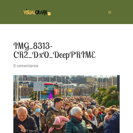
IMG_8313-
CR2_DxO_DeepPRIME
0 comentarios