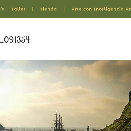
ía
Taller
|
Tienda
|
Arte con Inteligencia Art
_091354