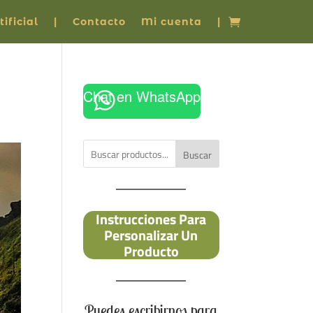
ificial
|
Contacto
Mi cuenta
|
Chat en WhatsApp
Buscar
Instrucciones Para
Personalizar Un
Producto
Puedes escribirnos para