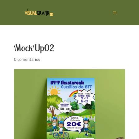
MockUp02
0 comentarios