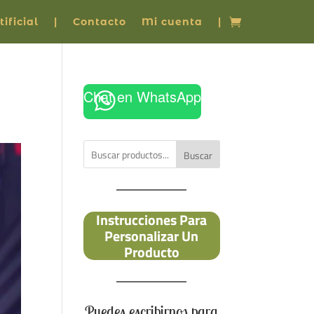
ificial
|
Contacto
Mi cuenta
|
Chat en WhatsApp
Buscar
Instrucciones Para
Personalizar Un
Producto
Puedes escribirnos para