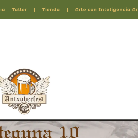
ía
Taller
|
Tienda
|
Arte con Inteligencia Art