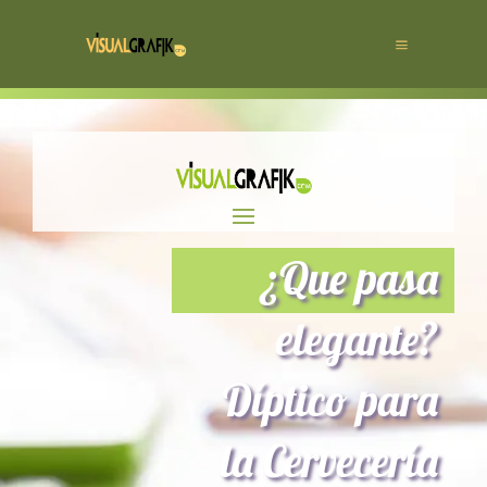
¿Que pasa
elegante?
Díptico para
la Cervecería