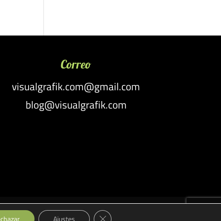
Correo
visualgrafik.com@gmail.com
blog@visualgrafik.com
Cerrar el banner de cookies RGPD
es
Personalización y Producción
chazar
Ajustes