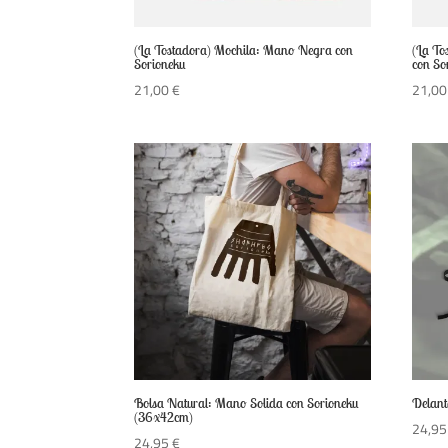
(La Tostadora) Mochila: Mano Negra con
(La To
Sorioneku
con So
21,00
€
21,0
Bolsa Natural: Mano Solida con Sorioneku
Delant
(36x42cm)
24,9
24,95
€