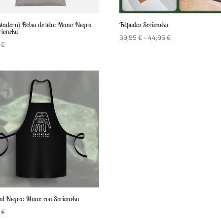
stadora) Bolsa de tela: Mano Negra
Felpudos Sorioneku
rioneku
Rango
39,95
€
-
44,95
€
0
€
de
precios:
desde
39,95 €
hasta
44,95 €
al Negra: Mano con Sorioneku
5
€