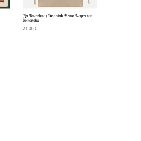
(La Tostadora) Delantal: Mano Negra con
Sorioneku
21,00
€