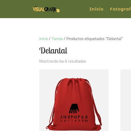
Inicio
Fotograf
Inicio
/
Tienda
/ Productos etiquetados “Delantal”
Delantal
Ordenado
Mostrando los 6 resultados
por
los
últimos