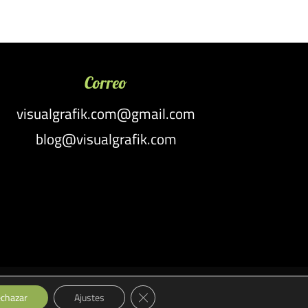
Correo
visualgrafik.com@gmail.com
blog@visualgrafik.com
Cerrar el banner de cookies RGPD
es
Personalización y Producción
chazar
Ajustes