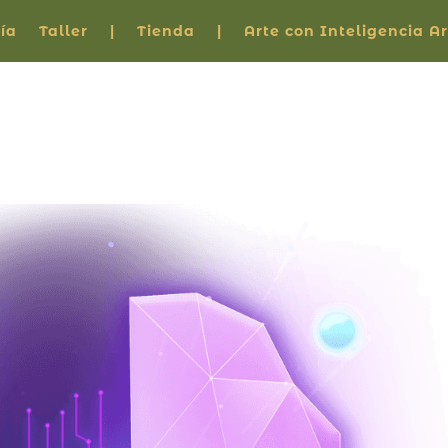
ía
Taller
|
Tienda
|
Arte con Inteligencia Art