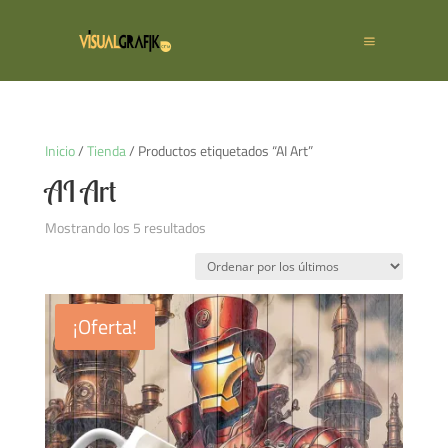
Inicio
/
Tienda
/ Productos etiquetados “AI Art”
AI Art
Ordenado
Mostrando los 5 resultados
por
los
últimos
¡Oferta!