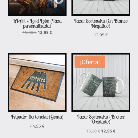
IA-Art – Lord Lobo (Taza
Taza: Sorioneku (En Blanco
personalizada)
Negativo)
El
El
15,00
€
12,95
€
12,95
€
precio
precio
original
actual
era:
es:
¡Oferta!
15,00 €.
12,95 €.
Felpudo: Sorioneku (Goma)
Taza: Sorioneku (Bronce
Oxidado)
44,95
€
El
El
15,00
€
12,95
€