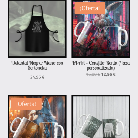
¡Oferta!
Delantal Negra: Mano con
IA-Art – Conejito Ronin (Taza
Sorioneku
personalizada)
El
El
15,00
€
12,95
€
24,95
€
precio
precio
original
actual
era:
es:
¡Oferta!
15,00 €.
12,95 €.