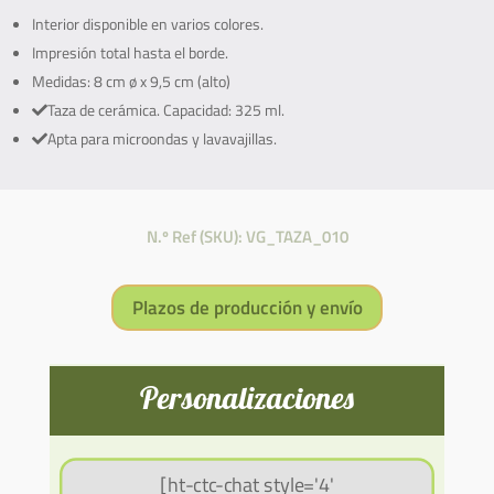
Interior disponible en varios colores.
Impresión total hasta el borde.
Medidas: 8 cm ø x 9,5 cm (alto)
Taza de cerámica. Capacidad: 325 ml.
Apta para microondas y lavavajillas.
N.º Ref (SKU): VG_TAZA_010
Plazos de producción y envío
Personalizaciones
[ht-ctc-chat style='4'