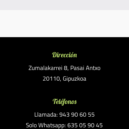
precio
precio
original
actual
era:
es:
15,00 €.
12,95 €.
Dirección
Zumalakarrei 8, Pasai Antxo
20110, Gipuzkoa
Teléfonos
Llamada: 943 90 60 55
Solo Whatsapp: 635 05 90 45