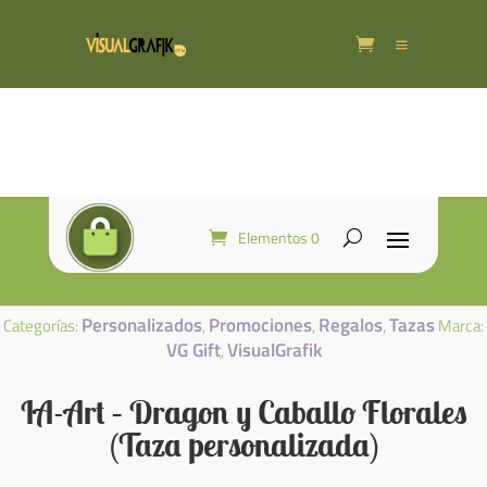
Elementos 0
Personalizados
Promociones
Regalos
Tazas
Categorías:
,
,
,
Marca:
VG Gift
VisualGrafik
,
IA-Art – Dragon y Caballo Florales
(Taza personalizada)