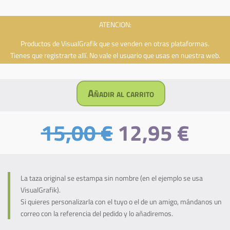
ATENCION:
Productos de VisualGrafik que se venden en otras plataformas.
Tienes que registrarte allí. No vale el usuario que usas en nuestra web.
Añadir al carrito
IA-
Art
El
El
15,00
€
12,95
€
-
precio
prec
Dragon
original
actu
y
era:
es:
Caballo
15,00 €.
12,9
Florales
La taza original se estampa sin nombre (en el ejemplo se usa
(Taza
VisualGrafik).
personalizada)
Si quieres personalizarla con el tuyo o el de un amigo, mándanos un
cantidad
correo con la referencia del pedido y lo añadiremos.