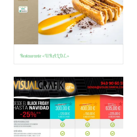
Restaurante «U.R.A.L.D.E.»