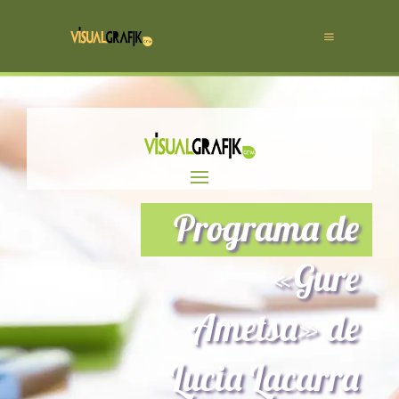
Programa de
«Gure
Ametsa» de
Lucia Lacarra