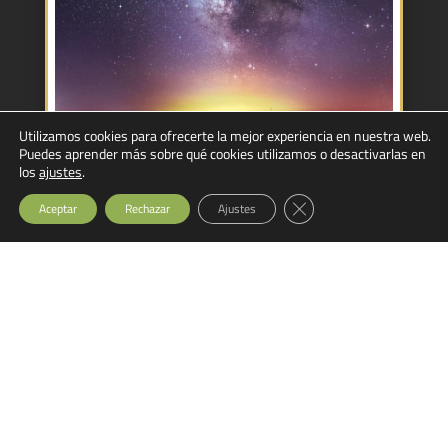
Utilizamos cookies para ofrecerte la mejor experiencia en nuestra web.
Puedes aprender más sobre qué cookies utilizamos o desactivarlas en
los
ajustes
.
Cerrar el banner de cook
Aceptar
Rechazar
Ajustes
Vía Láctea