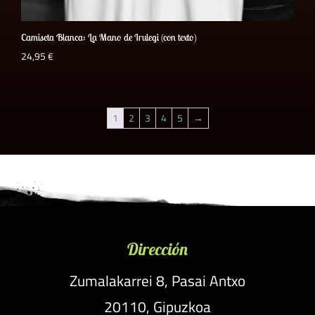
Camiseta Blanca: La Mano de Irulegi (con texto)
24,95
€
1
2
3
4
5
→
Dirección
Zumalakarrei 8, Pasai Antxo
20110, Gipuzkoa