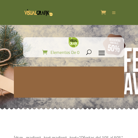
Elementos De 0
[dsm_gradient_text gradient_text="Ofertas del 10% al 50%"