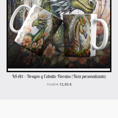
IA-Art – Dragon y Caballo Florales (Taza personalizada)
El
El
15,00
€
12,95
€
precio
precio
original
actual
era:
es:
15,00 €.
12,95 €.