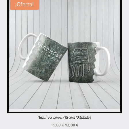
¡Oferta!
Taza: Sorioneku (Bronce Oxidado)
El
El
15,00
€
12,00
€