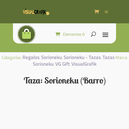
Elementos 0
Regalos
Sorioneku
Sorioneku - Tazas
Tazas
Categorías:
,
,
,
Marca:
Sorioneku
VG Gift
VisualGrafik
,
,
Taza: Sorioneku (Barro)