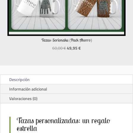
Tazas: Sorionaku (Pack Ahorro)
El
El
60,00
€
49,95
€
precio
precio
original
actual
era:
es:
60,00 €.
49,95 €.
Descripción
Información adicional
Valoraciones (0)
Tazas personalizadas: un regalo
estrella