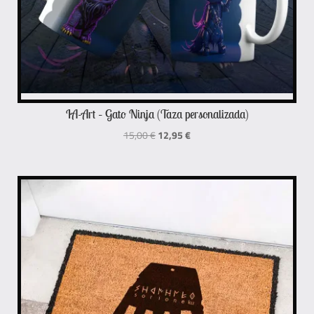
IA-Art – Gato Ninja (Taza personalizada)
El
El
15,00
€
12,95
€
precio
precio
original
actual
era:
es:
15,00 €.
12,95 €.