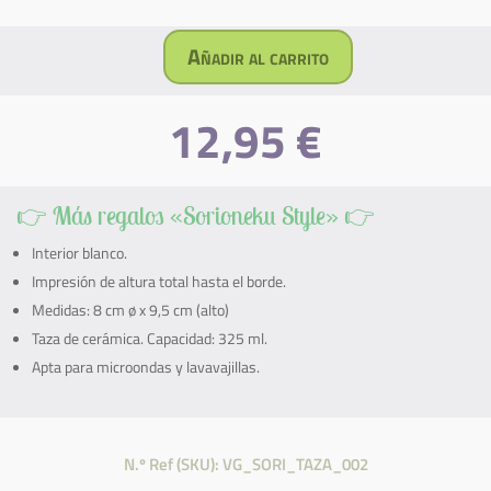
Añadir al carrito
Taza:
Sorioneku
12,95
€
(Barro)
cantidad
👉 Más regalos «Sorioneku Style» 👉
Interior blanco.
Impresión de altura total hasta el borde.
Medidas: 8 cm ø x 9,5 cm (alto)
Taza de cerámica. Capacidad: 325 ml.
Apta para microondas y lavavajillas.
N.º Ref (SKU): VG_SORI_TAZA_002